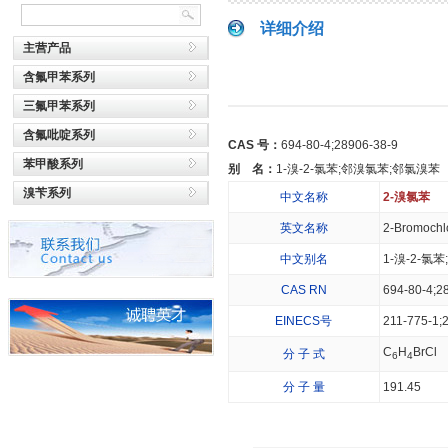
详细介绍
主营产品
含氟甲苯系列
三氟甲苯系列
含氟吡啶系列
CAS 号：
694-80-4;28906-38-9
苯甲酸系列
别 名：
1-溴-2-氯苯;邻溴氯苯;邻氯溴苯
溴苄系列
中文名称
2-溴氯苯
英文名称
2-Bromochl
中文别名
1-溴-2-氯
CAS RN
694-80-4;2
EINECS号
211-775-1;
C
H
BrCl
分 子 式
6
4
分 子 量
191.45