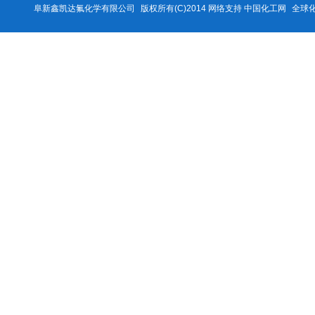
阜新鑫凯达氟化学有限公司
版权所有(C)2014 网络支持
中国化工网
全球