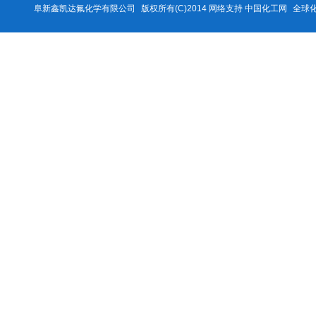
阜新鑫凯达氟化学有限公司
版权所有(C)2014 网络支持
中国化工网
全球