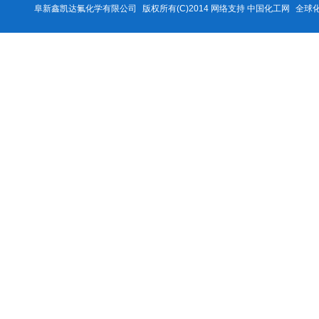
阜新鑫凯达氟化学有限公司
版权所有(C)2014 网络支持
中国化工网
全球